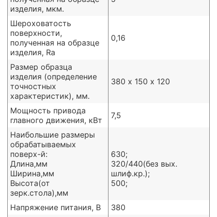
изделия, мкм.
Шероховатость
поверхности,
0,16
полученная на образце
изделия, Ra
Размер образца
изделия (определение
380 х 150 х 120
точностных
характеристик), мм.
Мощность привода
7,5
главного движения, кВт
Наибольшие размеры
обрабатываемых
поверх-й:
630;
Длина,мм
320/440(без вых.
Ширина,мм
шлиф.кр.);
Высота(от
500;
зерк.стола),мм
Напряжение питания, В
380